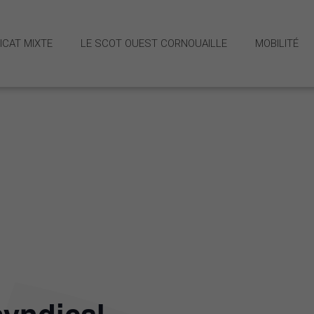
ICAT MIXTE
LE SCOT OUEST CORNOUAILLE
MOBILITÉ
 et missions
Stratégie M
Schéma dir