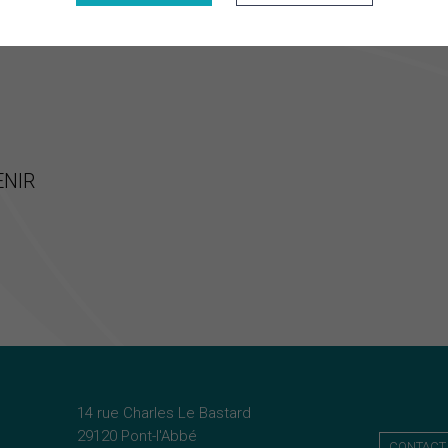
ENIR
14 rue Charles Le Bastard
29120 Pont-l'Abbé
CONTACT