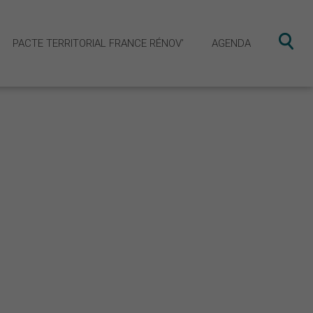
PACTE TERRITORIAL FRANCE RÉNOV’
AGENDA
obilité Ouest Cornouaille
ecteur vélo