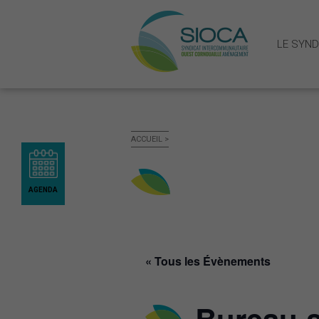
LE SYND
LE SYNDICAT MIXTE
ACCUEIL
>
Présentation du SIOCA: territoire
Fonctionnement et gouvernance
Publications administratives
AGENDA
LE SCOT OUEST CORNOUAILLE
Qu’est-ce qu’un SCOT
« Tous les Évènements
Le SCOT ouest Cornouaille
La révision du SCOT