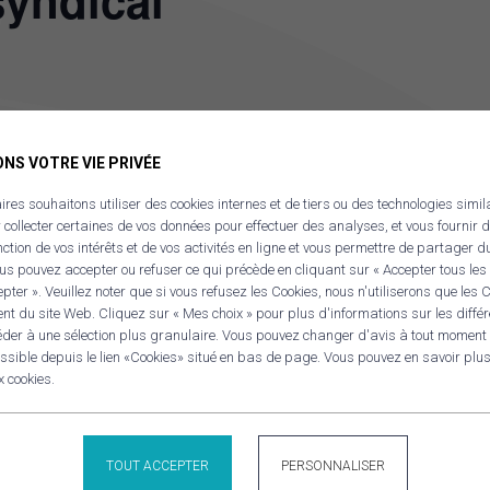
yndical
NS VOTRE VIE PRIVÉE
ÉTAILS
LIEU
A confirmer
res souhaitons utiliser des cookies internes et de tiers ou des technologies simil
OV’
r collecter certaines de vos données pour effectuer des analyses, et vous fournir d
te :
nction de vos intérêts et de vos activités en ligne et vous permettre de partager d
ptembre 8
s pouvez accepter ou refuser ce qui précède en cliquant sur « Accepter tous les 
ter ». Veuillez noter que si vous refusez les Cookies, nous n'utiliserons que les
ure :
nt du site Web. Cliquez sur « Mes choix » pour plus d'informations sur les diffé
RE
éder à une sélection plus granulaire. Vous pouvez changer d'avis à tout moment
Panneau de gestion des cookies
:00 - 18:00
sible depuis le lien «Cookies» situé en bas de page. Vous pouvez en savoir plus 
x cookies.
TOUT ACCEPTER
PERSONNALISER