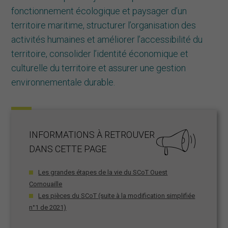
MOBILITÉ
fonctionnement écologique et paysager d’un
territoire maritime, structurer l’organisation des
OuestKarr covoiturage
activités humaines et améliorer l’accessibilité du
Mai à vélo
territoire, consolider l’identité économique et
Documents mobilités
Stratégie Mobilité Ouest Cornouaille
culturelle du territoire et assurer une gestion
Schéma directeur vélo
environnementale durable.
PACTE TERRITORIAL FRANCE RÉNOV’
AGENDA
Les grandes étapes de la vie du SCoT Ouest
Cornouaille
Les pièces du SCoT (suite à la modification simplifiée
n°1 de 2021)