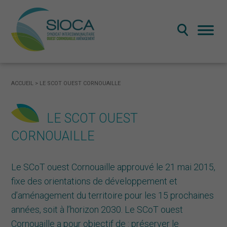
LE SYNDICAT MIXTE
ACCUEIL
>
LE SCOT OUEST CORNOUAILLE
Présentation du SIOCA: territoire et missions
LE SCOT OUEST
Fonctionnement et gouvernance
CORNOUAILLE
Publications administratives
LE SCOT OUEST CORNOUAILLE
Le SCoT ouest Cornouaille approuvé le 21 mai 2015,
Qu’est-ce qu’un SCOT
fixe des orientations de développement et
Le SCOT ouest Cornouaille
d’aménagement du territoire pour les 15 prochaines
La révision du SCOT
années, soit à l’horizon 2030. Le SCoT ouest
Cornouaille a pour objectif de : préserver le