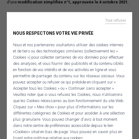
d’une
modification simplifiée n°1, approuvée le 4 octobre 2021.
Le SIOCA a réalisé une évaluation du SCoT Ouest Cornouaille 6 ans
Tout refuser
après son approbation, conformément aux obligations légales.
Les
résultats de cette évaluation ont été présentés au comité
NOUS RESPECTONS VOTRE VIE PRIVÉE
syndical le 7 juillet 2021, qui a décidé de s’orienter vers une
révision du document.
Nous et nos partenaires souhaitons utiliser des cookies internes
et de tiers ou des technologies similaires (collectivement les «
La révision du SCoT Ouest Cornouaille a donc été prescrite par
Cookies ») pour collecter certaines de vos données pour effectuer
des analyses, et vous fournir des publicités et du contenu ciblés
délibération du 21/03/2023
.
en fonction de vos intérêts et de vos activités en ligne et vous
permettre de partager du contenu sur les réseaux sociaux. Vous
Depuis cette date, le SIOCA et ses partenaires travaillent sur la
pouvez accepter ou refuser ce qui précède en cliquant sur «
procédure de révision du SCoT Ouest Cornouaille. Pour en savoir plus
Accepter tous les Cookies » ou « Continuer sans accepter ».
sur la révision du SCoT,
veuillez consulter la page dédiée.
Veuillez noter que si vous refusez les Cookies, nous n'utiliserons
que les Cookies nécessaires au bon fonctionnement du site Web.
Panneau de gestion des cookies
Cliquez sur « Mes choix » pour plus d'informations sur les
LES PIÈCES DU SCOT (SUITE À LA
RECHERCHER
différentes catégories de Cookies et pour accéder à une sélection
MODIFICATION SIMPLIFIÉE N°1 DE
plus granulaire. Vous pouvez changer d'avis à tout moment
dans notre centre de préférences accessible depuis le lien
2021)
«Cookies» situé en bas de page. Vous pouvez en savoir plus en
lisant notre politique relative aux cookies.