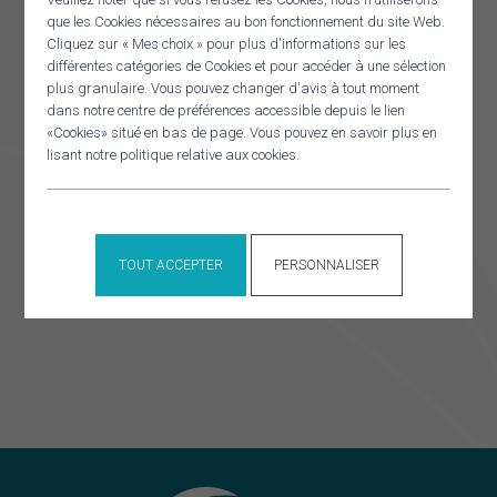
que les Cookies nécessaires au bon fonctionnement du site Web.
Panneau de gestion des cookies
A confirmer
Cliquez sur « Mes choix » pour plus d'informations sur les
RECHERCHER
différentes catégories de Cookies et pour accéder à une sélection
plus granulaire. Vous pouvez changer d'avis à tout moment
dans notre centre de préférences accessible depuis le lien
Commission mobilités
Commission aménagement
«Cookies» situé en bas de page. Vous pouvez en savoir plus en
lisant notre politique relative aux cookies.
ÉVÉNEMENTS À VENIR
TOUT ACCEPTER
PERSONNALISER