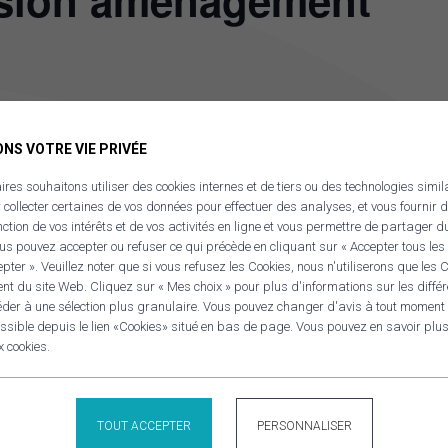
ion aménagement
NS VOTRE VIE PRIVÉE
ÉTAILS
LIEU
A confirmer
res souhaitons utiliser des cookies internes et de tiers ou des technologies simil
OV’
r collecter certaines de vos données pour effectuer des analyses, et vous fournir d
te :
nction de vos intérêts et de vos activités en ligne et vous permettre de partager d
cembre 15
s pouvez accepter ou refuser ce qui précède en cliquant sur « Accepter tous les 
ter ». Veuillez noter que si vous refusez les Cookies, nous n'utiliserons que les
ure :
nt du site Web. Cliquez sur « Mes choix » pour plus d'informations sur les diffé
RE
éder à une sélection plus granulaire. Vous pouvez changer d'avis à tout moment
Panneau de gestion des cookies
:00 - 16:00
sible depuis le lien «Cookies» situé en bas de page. Vous pouvez en savoir plus 
x cookies.
TOUT ACCEPTER
PERSONNALISER