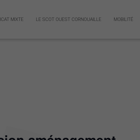
ICAT MIXTE
LE SCOT OUEST CORNOUAILLE
MOBILITÉ
 et missions
Stratégie M
Schéma dir