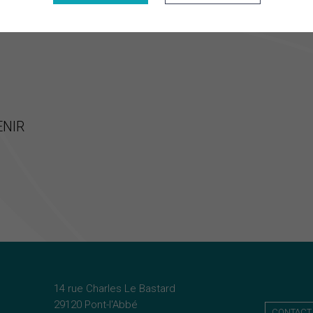
ENIR
14 rue Charles Le Bastard
29120 Pont-l'Abbé
CONTACT