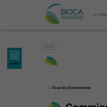
LE SYND
LE SYNDICAT MIXTE
ACCUEIL
>
Présentation du SIOCA: territoire
Fonctionnement et gouvernance
Publications administratives
AGENDA
LE SCOT OUEST CORNOUAILLE
Qu’est-ce qu’un SCOT
« Tous les Évènements
Le SCOT ouest Cornouaille
La révision du SCOT