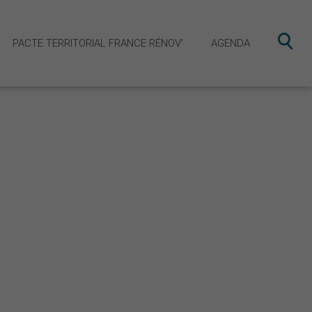
PACTE TERRITORIAL FRANCE RÉNOV’
AGENDA
obilité Ouest Cornouaille
ecteur vélo