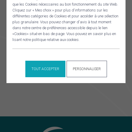
que les Cookies nécessaires au bon fonctionnement du site Web.
Panneau de gestion des cookies
Cliquez sur « Mes choix » pour plus d'informations sur les
RECHERCHER
différentes catégories de Cookies et pour accéder à une sélection
Commission aménagement
plus granulaire. Vous pouvez changer d'avis à tout moment
Commission
dans notre centre de préférences accessible depuis le lien
aménagement
«Cookies» situé en bas de page. Vous pouvez en savoir plus en
lisant notre politique relative aux cookies.
ÉVÉNEMENTS À VENIR
TOUT ACCEPTER
PERSONNALISER