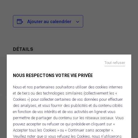
MOBILITÉ
OuestKarr covoiturage
Ajouter au calendrier
Mai à vélo
Documents mobilités
Stratégie Mobilité Ouest Cornouaille
Schéma directeur vélo
DÉTAILS
PACTE TERRITORIAL FRANCE RÉNOV’
Tout refuser
Date :
AGENDA
décembre 8
NOUS RESPECTONS VOTRE VIE PRIVÉE
Nous et nos partenaires souhaitons utiliser des cookies internes
Heure :
et de tiers ou des technologies similaires (collectivement les «
14:00 - 16:00
Cookies ») pour collecter certaines de vos données pour effectuer
des analyses, et vous fournir des publicités et du contenu ciblés
en fonction de vos intérêts et de vos activités en ligne et vous
permettre de partager du contenu sur les réseaux sociaux. Vous
pouvez accepter ou refuser ce qui précède en cliquant sur «
LIEU
Accepter tous les Cookies » ou « Continuer sans accepter ».
A confirmer
Veuillez noter que si vous refusez les Cookies, nous n'utiliserons