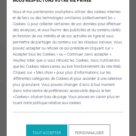
NOUS RESPECTONS VOTRE VIE PRIVÉE
Nous et nos partenaires souhaitons utiliser des cookies internes
et de tiers ou des technologies similaires (collectivement les «
Cookies ») pour collecter certaines de vos données pour effectuer
des analyses, et vous fournir des publicités et du contenu ciblés
en fonction de vos intérêts et de vos activités en ligne et vous
permettre de partager du contenu sur les réseaux sociaux. Vous
pouvez accepter ou refuser ce qui précède en cliquant sur «
Accepter tous les Cookies » ou « Continuer sans accepter ».
Veuillez noter que si vous refusez les Cookies, nous n'utiliserons
que les Cookies nécessaires au bon fonctionnement du site Web.
Panneau de gestion des cookies
Cliquez sur « Mes choix » pour plus d'informations sur les
RECHERCHER
différentes catégories de Cookies et pour accéder à une sélection
plus granulaire. Vous pouvez changer d'avis à tout moment
dans notre centre de préférences accessible depuis le lien
LIEU
«Cookies» situé en bas de page. Vous pouvez en savoir plus en
lisant notre politique relative aux cookies.
Espace Gisèle Le Bars
Place de la mairie
Landudec
,
+ Google Map
TOUT ACCEPTER
PERSONNALISER