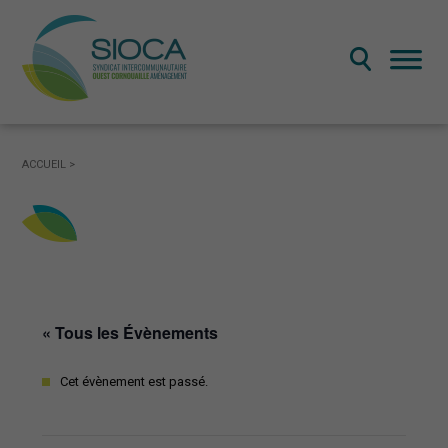
LE SYNDICAT MIXTE
ACCUEIL
>
Présentation du SIOCA: territoire et missions
Fonctionnement et gouvernance
Publications administratives
LE SCOT OUEST CORNOUAILLE
« Tous les Évènements
Qu’est-ce qu’un SCOT
Le SCOT ouest Cornouaille
Cet évènement est passé.
La révision du SCOT