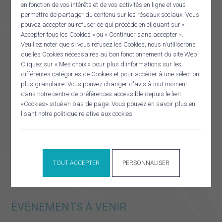
juillet 2
en fonction de vos intérêts et de vos activités en ligne et vous
permettre de partager du contenu sur les réseaux sociaux. Vous
pouvez accepter ou refuser ce qui précède en cliquant sur «
Heure :
Accepter tous les Cookies » ou « Continuer sans accepter ».
09:00 - 12:00
Veuillez noter que si vous refusez les Cookies, nous n'utiliserons
que les Cookies nécessaires au bon fonctionnement du site Web.
Panneau de gestion des cookies
Cliquez sur « Mes choix » pour plus d'informations sur les
RECHERCHER
différentes catégories de Cookies et pour accéder à une sélection
plus granulaire. Vous pouvez changer d'avis à tout moment
LIEU
dans notre centre de préférences accessible depuis le lien
Pouldreuzic – lieu précisé après inscription
«Cookies» situé en bas de page. Vous pouvez en savoir plus en
lisant notre politique relative aux cookies.
Commission mobilités
Commission aménagement
TOUT ACCEPTER
PERSONNALISER
ÉVÉNEMENTS À VENIR