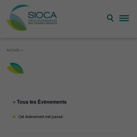
LE SYNDICAT MIXTE
ACCUEIL
>
Présentation du SIOCA: territoire et missions
Fonctionnement et gouvernance
Publications administratives
LE SCOT OUEST CORNOUAILLE
« Tous les Évènements
Qu’est-ce qu’un SCOT
Le SCOT ouest Cornouaille
Cet évènement est passé.
La révision du SCOT