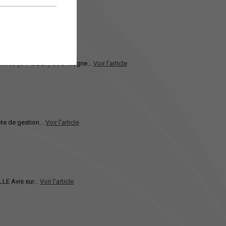
toires (SRADDET) de Bretagne...
Voir l'article
e de gestion...
Voir l'article
E Avis sur...
Voir l'article