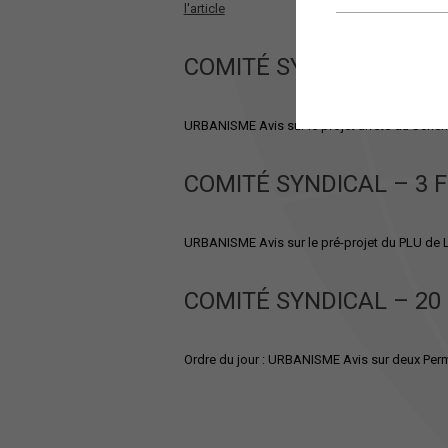
l'article
COMITÉ SYNDICAL – 2 
URBANISME Avis sur le projet arrêté du Sché
COMITÉ SYNDICAL – 3 F
URBANISME Avis sur le pré-projet du PLU de
COMITÉ SYNDICAL – 20
Ordre du jour : URBANISME Avis sur deux Pe