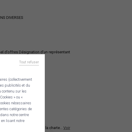
IONS DIVERSES
 d’offres Désignation d’un représentant
Tout refuser
aires (collectivement
es publicités et du
u contenu sur les
 et...
Voir l'article
Cookies » ou «
 Cookies nécessaires
rentes catégories de
CHERCHER
 dans notre centre
en lisant notre
ce-Présidents Lecture de la charte...
Voir