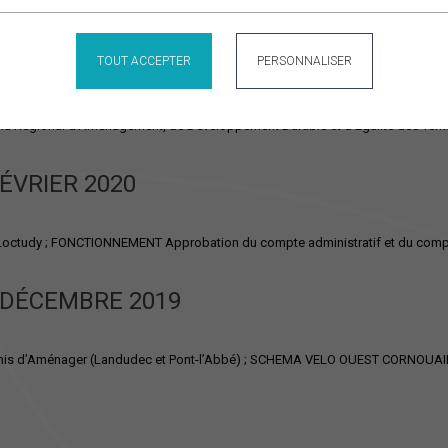
MARS 2020
TOUT ACCEPTER
PERSONNALISER
ma Régional d’Aménagement, de Développement Durable et d’Egalité des Terri
ÉVRIER 2020
 Loctudy ; FONCTIONNEMENT Approbation du compte administratif et du compt
 DÉCEMBRE 2019
rmis d’Aménager (Landudec et Pont-l’Abbé) ; SCHEMA VELO OUEST CORNOUAILL