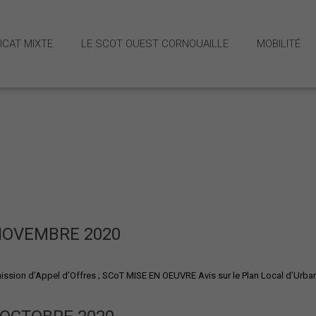
ICAT MIXTE
LE SCOT OUEST CORNOUAILLE
MOBILITÉ
 et missions
Stratégie M
Schéma dir
NOVEMBRE 2020
ion d’Appel d’Offres ; SCoT MISE EN OEUVRE Avis sur le Plan Local d’Urban