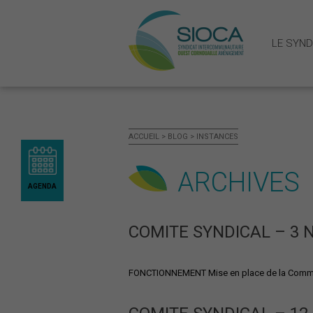
LE SYND
LE SYNDICAT MIXTE
ACCUEIL
>
BLOG
>
INSTANCES
Présentation du SIOCA: territoire
Fonctionnement et gouvernance
ARCHIVES
Publications administratives
AGENDA
LE SCOT OUEST CORNOUAILLE
COMITE SYNDICAL – 3 
Qu’est-ce qu’un SCOT
Le SCOT ouest Cornouaille
FONCTIONNEMENT Mise en place de la Commiss
La révision du SCOT