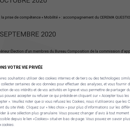
 OCTOBRE 2020
 la prise de compétence « Mobilité » : accompagnement du CEREMA QUEST
 SEPTEMBRE 2020
ieur Élection d’un membres du Bureau Composition de la commission d’appel
OV’
NS VOTRE VIE PRIVÉE
YNDICAL
res souhaitons utiliser des cookies internes et de tiers ou des technologies simil
r collecter certaines de vos données pour effectuer des analyses, et vous fournir d
nction de vos intérêts et de vos activités en ligne et vous permettre de partager d
mier Comité Syndical de la nouvelle mandature. La Présidente, 4 Vices-Présidents
s pouvez accepter ou refuser ce qui précède en cliquant sur « Accepter tous les 
ter ». Veuillez noter que si vous refusez les Cookies, nous n'utiliserons que les
 AOÛT 2020
nt du site Web. Cliquez sur « Mes choix » pour plus d'informations sur les diffé
RE
éder à une sélection plus granulaire. Vous pouvez changer d'avis à tout moment
Panneau de gestion des cookies
sible depuis le lien «Cookies» situé en bas de page. Vous pouvez en savoir plus 
x cookies.
l Élection du Président Fixation du nombre de Vice-Présients Élection des Vi