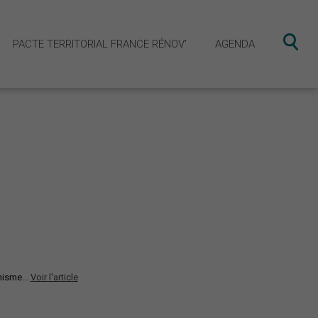
PACTE TERRITORIAL FRANCE RÉNOV’
AGENDA
obilité Ouest Cornouaille
ecteur vélo
isme...
Voir l'article