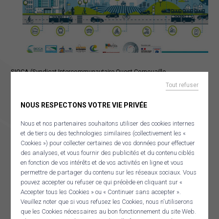
MOBILITÉ
OuestKarr covoiturage
Mai à vélo
Documents mobilités
Stratégie Mobilité Ouest Cornouaille
SIOCA (Syndicat Intercommunautaire Ouest Cornouaille
Schéma directeur vélo
Aménagement) organise une troisième série d’ateliers sur les
Tout refuser
aménagements et actions à développer sur le territoire pour les 10
PACTE TERRITORIAL FRANCE RÉNOV’
NOUS RESPECTONS VOTRE VIE PRIVÉE
prochaines années, afin de faire évoluer les pratiques de
AGENDA
déplacement pour tous.
Nous et nos partenaires souhaitons utiliser des cookies internes
et de tiers ou des technologies similaires (collectivement les «
Rendez-vous les
22 et 25 février pour la prochaine session
!
Cookies ») pour collecter certaines de vos données pour effectuer
des analyses, et vous fournir des publicités et du contenu ciblés
A
Pont-Croix
le
mardi 22 février de 10h à 12h, salle du
en fonction de vos intérêts et de vos activités en ligne et vous
Théâtre,
espace Louis Bolloré, rue Jean-Louis LE GOFF
permettre de partager du contenu sur les réseaux sociaux. Vous
A
Douarnenez
le
mardi 22 février de 14h à 16h
au siège de
pouvez accepter ou refuser ce qui précède en cliquant sur «
Accepter tous les Cookies » ou « Continuer sans accepter ».
Douarnenez Communauté 75, rue Ar Véret
Veuillez noter que si vous refusez les Cookies, nous n'utiliserons
A
Pont L’Abbé
le
vendredi 25 février de 10h à 12h
salle du
que les Cookies nécessaires au bon fonctionnement du site Web.
Panneau de gestion des cookies
patronage Laïque
,
Place Benjamin Delessert