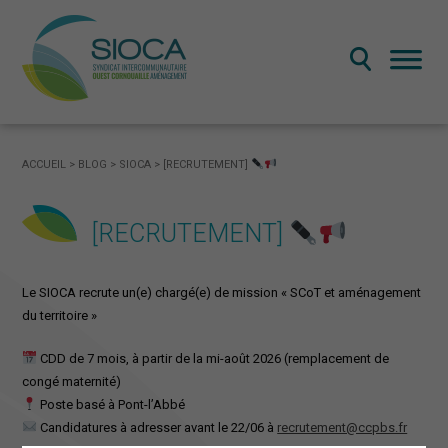
LE SYNDICAT MIXTE
ACCUEIL
>
BLOG
>
SIOCA
>
[RECRUTEMENT]
Présentation du SIOCA: territoire et missions
[RECRUTEMENT]
Fonctionnement et gouvernance
Publications administratives
Le SIOCA recrute un(e) chargé(e) de mission « SCoT et aménagement
LE SCOT OUEST CORNOUAILLE
du territoire »
Qu’est-ce qu’un SCOT
CDD de 7 mois, à partir de la mi-août 2026 (remplacement de
Le SCOT ouest Cornouaille
congé maternité)
Poste basé à Pont-l’Abbé
La révision du SCOT
Candidatures à adresser avant le 22/06 à
recrutement@ccpbs.fr