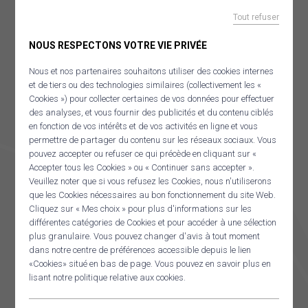
MOBILITÉ
Tout refuser
Pour plus d’informations sur le poste et les modalités, consultez
OuestKarr covoiturage
l’offre de poste. N’hésitez pas à partager largement autour de vous
NOUS RESPECTONS VOTRE VIE PRIVÉE
Mai à vélo
Nous et nos partenaires souhaitons utiliser des cookies internes
Documents mobilités
et de tiers ou des technologies similaires (collectivement les «
Stratégie Mobilité Ouest Cornouaille
Cookies ») pour collecter certaines de vos données pour effectuer
Schéma directeur vélo
des analyses, et vous fournir des publicités et du contenu ciblés
OFFRE D’EMPLOI
en fonction de vos intérêts et de vos activités en ligne et vous
PACTE TERRITORIAL FRANCE RÉNOV’
permettre de partager du contenu sur les réseaux sociaux. Vous
CHARGÉ(E) DE MISSION
pouvez accepter ou refuser ce qui précède en cliquant sur «
SCOT ET
AGENDA
Accepter tous les Cookies » ou « Continuer sans accepter ».
AMÉNAGEMENT
Veuillez noter que si vous refusez les Cookies, nous n'utiliserons
que les Cookies nécessaires au bon fonctionnement du site Web.
Panneau de gestion des cookies
TÉLÉCHARGER
Cliquez sur « Mes choix » pour plus d'informations sur les
RECHERCHER
différentes catégories de Cookies et pour accéder à une sélection
plus granulaire. Vous pouvez changer d'avis à tout moment
dans notre centre de préférences accessible depuis le lien
«Cookies» situé en bas de page. Vous pouvez en savoir plus en
lisant notre politique relative aux cookies.