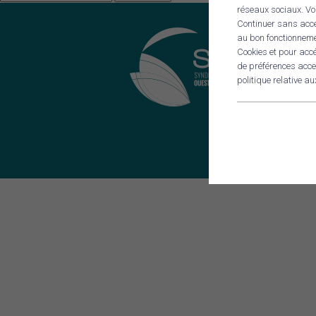
MOBILITÉ
réseaux sociaux. Vou
Continuer sans accep
OuestKarr covoiturage
au bon fonctionneme
Cookies et pour acc
Mai à vélo
de préférences acces
Documents mobilités
politique relative au
Stratégie Mobilité Ouest Cornouaille
Schéma directeur vélo
PACTE TERRITORIAL FRANCE RÉN
AGENDA