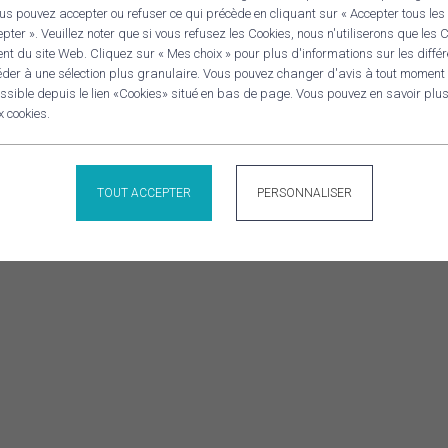
s pouvez accepter ou refuser ce qui précède en cliquant sur « Accepter tous les 
ter ». Veuillez noter que si vous refusez les Cookies, nous n'utiliserons que les
nt du site Web. Cliquez sur « Mes choix » pour plus d'informations sur les diffé
RE
14 rue Charles Le Bastard
éder à une sélection plus granulaire. Vous pouvez changer d'avis à tout moment
Panneau de gestion des cookies
sible depuis le lien «Cookies» situé en bas de page. Vous pouvez en savoir plus 
29120 Pont-l'Abbé
CONTACT
x cookies.
02 98 98 20 23
TOUT ACCEPTER
PERSONNALISER
OV’
Mentions légales
Politique de confidentialité
Gestion des cookies