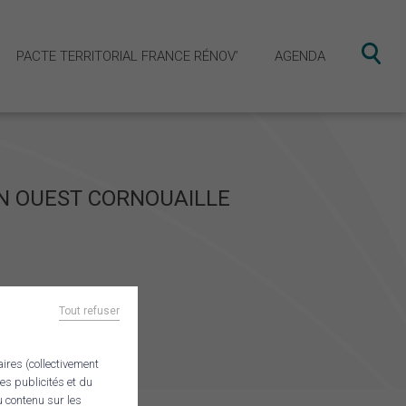
PACTE TERRITORIAL FRANCE RÉNOV’
AGENDA
EN OUEST CORNOUAILLE
obilité Ouest Cornouaille
ecteur vélo
Tout refuser
aires (collectivement
es publicités et du
u contenu sur les