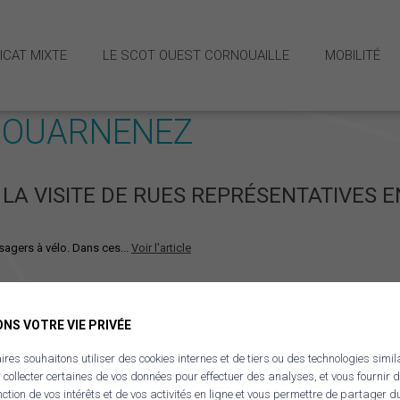
ICAT MIXTE
LE SCOT OUEST CORNOUAILLE
MOBILITÉ
 DOUARNENEZ
 et missions
LA VISITE DE RUES REPRÉSENTATIVES 
Stratégie M
Schéma dir
sagers à vélo. Dans ces...
Voir l'article
NS VOTRE VIE PRIVÉE
res souhaitons utiliser des cookies internes et de tiers ou des technologies simil
r collecter certaines de vos données pour effectuer des analyses, et vous fournir d
nction de vos intérêts et de vos activités en ligne et vous permettre de partager d