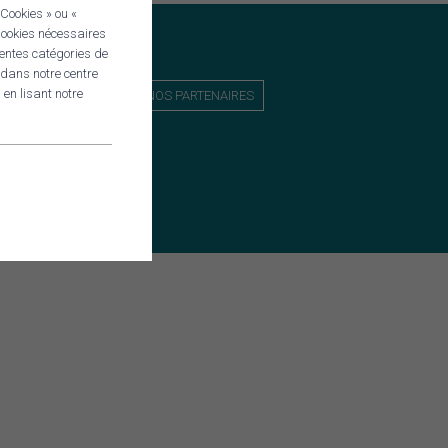
Cookies » ou «
 Cookies nécessaires
rentes catégories de
CHERCHER
 dans notre centre
en lisant notre
NOS PARTENAIRES