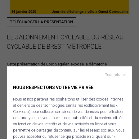
TÉLÉCHARGER LA PRÉSENTATION
LE JALONNEMENT CYCLABLE DU RÉSEAU
CYCLABLE DE BREST MÉTROPOLE
Cette présentation de Loïc Segalen expose la démarche
« Jalonnement vélo » de Brest Métropole.
Tout refuser
Dans le cadre de sa politique cyclable la métropole a jalonné un
NOUS RESPECTONS VOTRE VIE PRIVÉE
ensemble d’itinéraires entre quartiers, pôles d’intérêt et communes
qui forment un réseau cyclable.
Nous et nos partenaires souhaitons utiliser des cookies internes
et de tiers ou des technologies similaires (collectivement les «
Cookies ») pour collecter certaines de vos données pour effectuer
Le jalonnement assure également l’interconnexion avec la Véloroute
des analyses, et vous fournir des publicités et du contenu ciblés
V5 La Littorale.
en fonction de vos intérêts et de vos activités en ligne et vous
permettre de partager du contenu sur les réseaux sociaux. Vous
pouvez accepter ou refuser ce qui précède en cliquant sur «