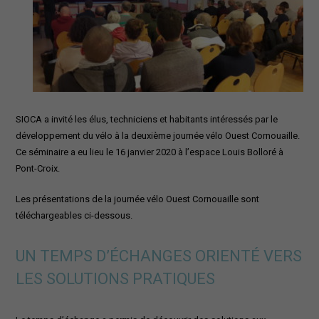
MOBILITÉ
OuestKarr covoiturage
Mai à vélo
Documents mobilités
Stratégie Mobilité Ouest Cornouaille
Schéma directeur vélo
SIOCA a invité les élus, techniciens et habitants intéressés par le
développement du vélo à la deuxième journée vélo Ouest Cornouaille.
PACTE TERRITORIAL FRANCE RÉNOV’
Ce séminaire a eu lieu le 16 janvier 2020 à l’espace Louis Bolloré à
AGENDA
Pont-Croix.
Les présentations de la journée vélo Ouest Cornouaille sont
téléchargeables ci-dessous.
UN TEMPS D’ÉCHANGES ORIENTÉ VERS
LES SOLUTIONS PRATIQUES