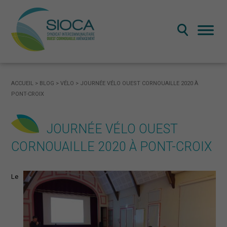
LE SYNDICAT MIXTE
ACCUEIL
>
BLOG
>
VÉLO
>
JOURNÉE VÉLO OUEST CORNOUAILLE 2020 À
PONT-CROIX
Présentation du SIOCA: territoire et missions
Fonctionnement et gouvernance
JOURNÉE VÉLO OUEST
Publications administratives
CORNOUAILLE 2020 À PONT-CROIX
LE SCOT OUEST CORNOUAILLE
Le
Qu’est-ce qu’un SCOT
Le SCOT ouest Cornouaille
La révision du SCOT